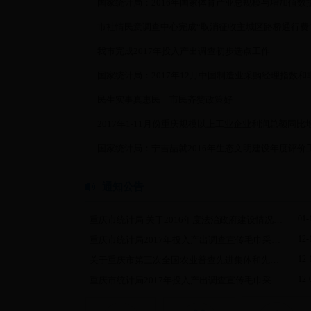
国家统计局：2016年国家体育产业总规模与增加值数
市社情民意调查中心完成“取消征收主城区路桥通行费”政
我市完成2017年投入产出调查初步选点工作
民生实事真惠民 市民齐赞政策好
通知公告
01-
重庆市统计局 关于2016年度法治政府建设情况的报告
12-
重庆市统计局2017年投入产出调查宣传毛巾采购结果公示
12-
关于重庆市第三次全国农业普查先进集体和先进个人正...
12-
重庆市统计局2017年投入产出调查宣传毛巾采购需求公告