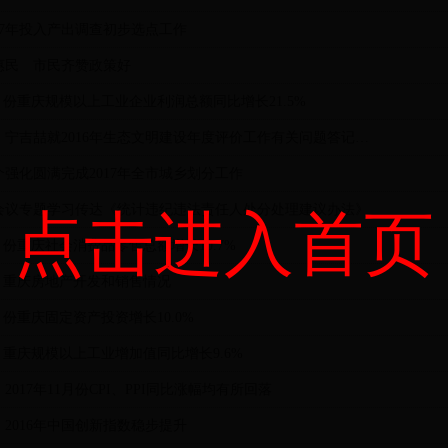
17年投入产出调查初步选点工作
惠民 市民齐赞政策好
-11月份重庆规模以上工业企业利润总额同比增长21.5%
国家统计局：宁吉喆就2016年生态文明建设年度评价工作有关问题答记者问
强化圆满完成2017年全市城乡划分工作
会议专题学习传达《统计违纪违法责任人处分处理建议办法》
点击进入首页
11月份重庆社会消费品零售总额增长10.7%
-11月重庆房地产开发和销售情况
11月份重庆固定资产投资增长10.0%
11月重庆规模以上工业增加值同比增长9.6%
2017年11月份CPI、PPI同比涨幅均有所回落
2016年中国创新指数稳步提升