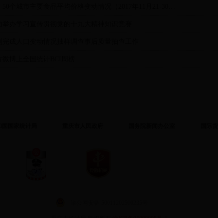
国家统计局：50个城市主要食品平均价格变动情况（2017年11月21-30日）
功举办学习宣传贯彻党的十九大精神知识竞赛
利完成人口变动情况抽样调查事后质量抽查工作
微博上全国统计BCI周榜
和国国家统计局
重庆市人民政府
国务院新闻办公室
国际货
渝公网安备 50011202500235号