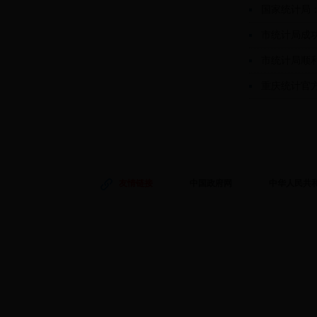
市统计局成
市统计局顺
重庆统计官方
友情链接
中国政府网
中华人民共