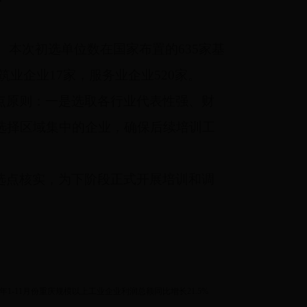
本次初选单位数在国家布置的635家基
筑业企业17家，服务业企业520家。
点原则：一是选取各行业代表性强、财
选择区域集中的企业，确保后续培训工
选点核实，为下阶段正式开展培训和调
17年1-11月份重庆规模以上工业企业利润总额同比增长21.5%