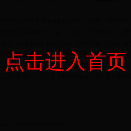
17年底完成全市调查点初选工作，并按时上报核算司。
复核实最终确定1304家。其中，工业企业767家，建
体情况，为确保样本单位代表性，我市制定了科学的选
点击进入首页
确保行业数据更加详实，消耗结构更加合理；二是尽量
室以及各区县统计部门合作，广泛听取推荐建议。
据国家计划安排，结合名录库更新情况，进一步加强初
国家统计局：2017年12月中国制造业采购经理指数和非制造业商务活动指数走势总体平稳
民生实事真惠民 市民齐赞政策好
20