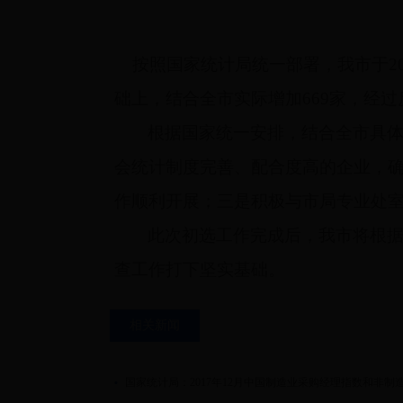
按照国家统计局统一部署，我市于20
础上，结合全市实际增加669家，经过反
根据国家统一安排，结合全市具
会统计制度完善、配合度高的企业，
作顺利开展；三是积极与市局专业处
此次初选工作完成后，我市将根
查工作打下坚实基础。
相关新闻